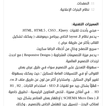
الصفحات.
نظام البنرات الإعلانية.
المميزات التقنية:
• مبني بأحدث تقنيات .HTML, HTML5 , CSS3 , JQuery.
• يدعم نظام الـ layout الخاص ببرنامج ديموفنف ( يمكنك تشكيل
القالب بأكثر من طريقة عرض ).
• سريع التصفح وخالٍ من أخطاء الجافا سكربت.
• يدعم ميزة التصميمات المتجاوبة ( Responsive Designs ) مع احدث
ترندات التصميم العالمية.
• سهولة التعديل على التصميم سواء في طرق عرض بعض
القوالب أو في التنسيقات العامة للستايل ؛ حيث يمكنك بسهولة
تغيير ألوان الستايل ، واستخراج أكثر من لون عن طريق ملف الـ css.
• مُهَيَّأ بشكل جيد مع تقنيات الـ SEO - استخدام التاجات H1 , H2 ,
H3 … في أماكن مميزة ، لتخص العناوين الرئيسية - تطبيق خاصية
الـ ( SCHEMA Micro Data ) لإظهار بعض العناصر بشكل جيد
لعناكب البحث - تنسيق جيد للهتمل الخاص بالتصميم ، وكذلك