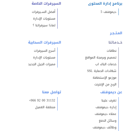
برنامج إدارة المحتوى
السيرفرات الخاصة
ديموفنف 5
أفضل الســيرفرات
مستويات الإدارة
لماذا سيرفراتنا ؟
المـتــجـر
خــدمـاتنا
السيرفرات السحابية
نطاقات
أسرع السيرفرات
تصميم وبرمجة المواقع
مستويات الإدارة
خدمات الباك اب
مميزات الجيل الجديد
شهادات الحماية SSL
موزعو الإستضافة
الربح من الإنترنت
عن ديموفنف
تواصل معنا
تعرف علينا
+966 92 00 31132
إدارة ديموفنف
منطقة العميل
عملاء ديموفنف
وسائل الدفع
وظائف ديموفنف