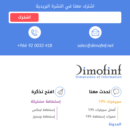
اشترك معنا في النشرة البريدية
اشترك
+966 92 0033 418
sales@dimofinf.net
تحدث معنا
افتح تذكرة
سيرفرات VPS
إستضافة مشتركة
أفضل سيرفرات VPS
إستضافة لينكس
مميزات إستضافة VPS
إستضافة ويندوز
المدونة