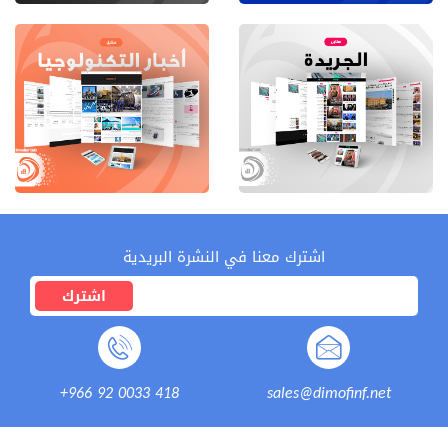
اشترك معنا في النشرة البريدية
اشترك
+966 92 0033 418
sales@dimofinf.net