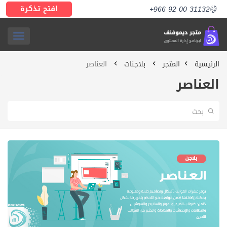
افتح تذكرة
+966 92 00 31132
ggle
الرئيسية
المتجر
بلاجنات
العناصر
ation
العناصر