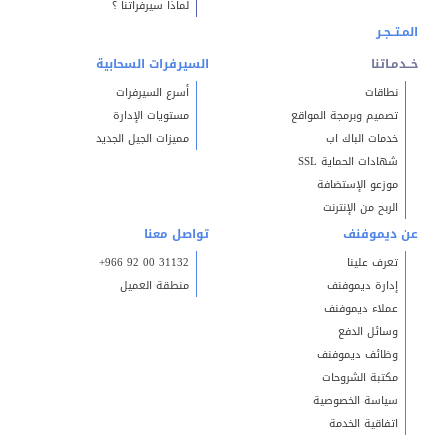
لماذا سيرفراتنا ؟
المـتــجـر
خــدمـاتنا
السيرفرات السحابية
نطاقات
أسرع السيرفرات
تصميم وبرمجة المواقع
مستويات الإدارة
خدمات الباك اب
مميزات الجيل الجديد
شهادات الحماية SSL
موزعو الإستضافة
الربح من الإنترنت
عن ديموفنف
تواصل معنا
تعرف علينا
+966 92 00 31132
إدارة ديموفنف
منطقة العميل
عملاء ديموفنف
وسائل الدفع
وظائف ديموفنف
مكتبة الشروحات
سياسة الخصوصية
اتفاقية الخدمة