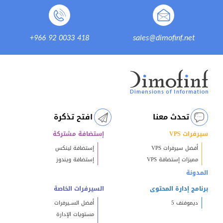
+966 92 0033 418
sales@dimofinf.net
تحدث معنا
افتح تذكرة
سيرفرات VPS
إستضافة مشتركة
أفضل سيرفرات VPS
إستضافة لينكس
مميزات إستضافة VPS
إستضافة ويندوز
المدونة
برنامج إدارة المحتوى
السيرفرات الخاصة
ديموفنف 5
أفضل الســيرفرات
مستويات الإدارة