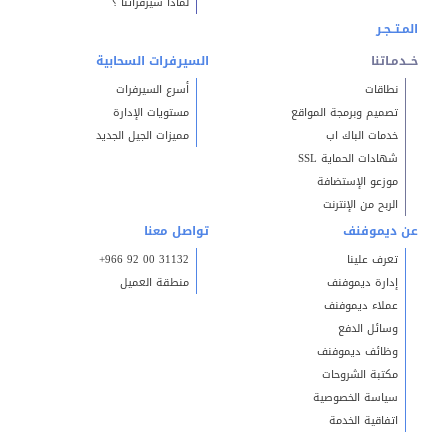
لماذا سيرفراتنا ؟
المـتــجـر
خــدمـاتنا
السيرفرات السحابية
نطاقات
أسرع السيرفرات
تصميم وبرمجة المواقع
مستويات الإدارة
خدمات الباك اب
مميزات الجيل الجديد
شهادات الحماية SSL
موزعو الإستضافة
الربح من الإنترنت
عن ديموفنف
تواصل معنا
تعرف علينا
+966 92 00 31132
إدارة ديموفنف
منطقة العميل
عملاء ديموفنف
وسائل الدفع
وظائف ديموفنف
مكتبة الشروحات
سياسة الخصوصية
اتفاقية الخدمة