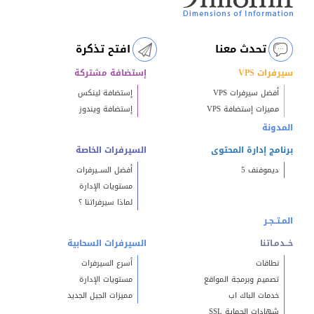
تحدث معنا
افتح تذكرة
سيرفرات VPS
إستضافة مشتركة
أفضل سيرفرات VPS
إستضافة لينكس
مميزات إستضافة VPS
إستضافة ويندوز
المدونة
برنامج إدارة المحتوى
السيرفرات الخاصة
ديموفنف 5
أفضل الســيرفرات
مستويات الإدارة
لماذا سيرفراتنا ؟
المـتــجـر
خــدمـاتنا
السيرفرات السحابية
نطاقات
أسرع السيرفرات
تصميم وبرمجة المواقع
مستويات الإدارة
خدمات الباك اب
مميزات الجيل الجديد
شهادات الحماية SSL