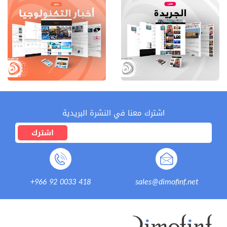
اشترك معنا في النشرة البريدية
اشترك
+966 92 0033 418
sales@dimofinf.net