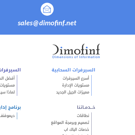
sales@dimofinf.net
السيرفرات السحابية
السيرفرات
أسرع السيرفرات
أفضل السـ
مستويات الإدارة
مستويات ا
مميزات الجيل الجديد
لماذا سيرف
خــدمـاتنا
برنامج إدا
نطاقات
ديموفنف 
تصميم وبرمجة المواقع
خدمات الباك اب