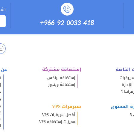
اشت
+966 92 0033 418
 الخاصة
إستضافة مشتركة
عن 
ـيرفرات
إستضافة لينكس
ت
لإدارة
إستضافة ويندوز
إ
راتنا ؟
ع
و
و
رة المحتوى
سيرفرات VPS
م
5
أفضل سيرفرات VPS
س
مميزات إستضافة VPS
ا