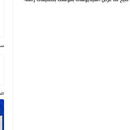
سج
ال