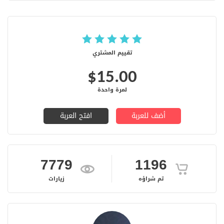
تقييم المشتري
$15.00
لمرة واحدة
أضف للعربة
افتح العربة
7779
1196
تم شراؤه
زيارات