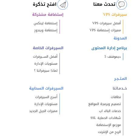
تحدث معنا
افتح تذكرة
سيرفرات VPS
إستضافة مشتركة
أفضل سيرفرات VPS
إستضافة لينكس
مميزات إستضافة VPS
إستضافة ويندوز
المدونة
برنامج إدارة المحتوى
السيرفرات الخاصة
ديموفنف 5
أفضل الســيرفرات
مستويات الإدارة
لماذا سيرفراتنا ؟
المـتــجـر
خــدمـاتنا
السيرفرات السحابية
نطاقات
أسرع السيرفرات
تصميم وبرمجة المواقع
مستويات الإدارة
خدمات الباك اب
مميزات الجيل الجديد
شهادات الحماية SSL
موزعو الإستضافة
الربح من الإنترنت