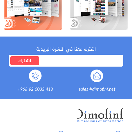
اشترك معنا في النشرة البريدية
اشترك
+966 92 0033 418
sales@dimofinf.net