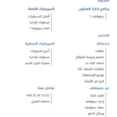
المدونة
برنامج إدارة المحتوى
السيرفرات الخاصة
ديموفنف 5
أفضل الســيرفرات
مستويات الإدارة
لماذا سيرفراتنا ؟
المـتــجـر
خــدمـاتنا
السيرفرات السحابية
نطاقات
أسرع السيرفرات
تصميم وبرمجة المواقع
مستويات الإدارة
خدمات الباك اب
مميزات الجيل الجديد
شهادات الحماية SSL
موزعو الإستضافة
الربح من الإنترنت
عن ديموفنف
تواصل معنا
تعرف علينا
+966 92 00 31132
إدارة ديموفنف
منطقة العميل
عملاء ديموفنف
وسائل الدفع